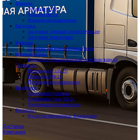
Фланцы
Фланцы ст.20
Фланцы 09г2с
Фланцы нержавеющие
Заглушки
Заглушки (днища) эллиптические
Заглушки фланцевые
Затворы
Затворы дисковые поворотные
Компенсаторы
Компенсаторы резиновые (вибровставки)
Переходы
Переходы сталь 20
Переходы 09г2с
Переходы нержавеющие
Тройники
Тройники стальные
Тройники сталь 09г2с
Тройники нержавеющие
Фильтры
Фильтры магнитные фланцевые
Доставка
Компания