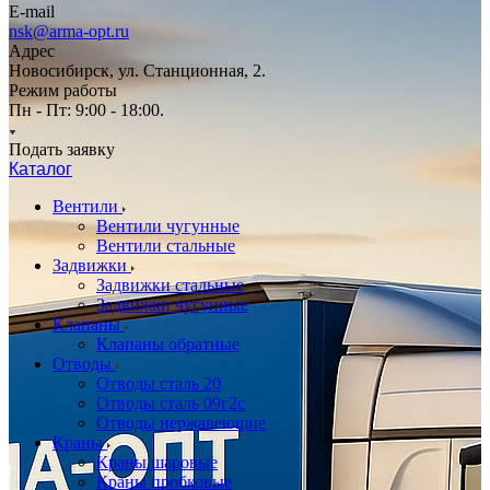
E-mail
nsk@arma-opt.ru
Адрес
Новосибирск, ул. Станционная, 2.
Режим работы
Пн - Пт: 9:00 - 18:00.
Подать заявку
Каталог
Вентили
Вентили чугунные
Вентили стальные
Задвижки
Задвижки стальные
Задвижки чугунные
Клапаны
Клапаны обратные
Отводы
Отводы сталь 20
Отводы сталь 09г2с
Отводы нержавеющие
Краны
Краны шаровые
Краны пробковые