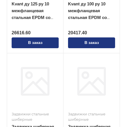
Kvant ду 125 ру 10
Kvant ду 100 ру 10
межфланцевая
межфланцевая
стальная EPDM со
стальная EPDM со
штурвалом
штурвалом
26616.60
20417.40
В заказ
В заказ
Задвижки стальные
Задвижки стальные
шиберные
шиберные
Задвижка шиберная
Задвижка шиберная