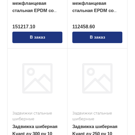
межфланцевая
межфланцевая
стальная EPDM со
стальная EPDM со
штурвалом
штурвалом
151217.10
112458.60
В заказ
В заказ
Задвижки стальные
Задвижки стальные
шиберные
шиберные
Задвижка шиберная
Задвижка шиберная
Kvant ду 300 ру 10
Kvant ду 250 ру 10