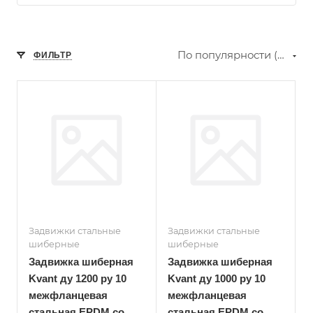
По популярности (убывание)
ФИЛЬТР
Задвижки стальные
Задвижки стальные
шиберные
шиберные
Задвижка шиберная
Задвижка шиберная
Kvant ду 1200 ру 10
Kvant ду 1000 ру 10
межфланцевая
межфланцевая
стальная EPDM со
стальная EPDM со