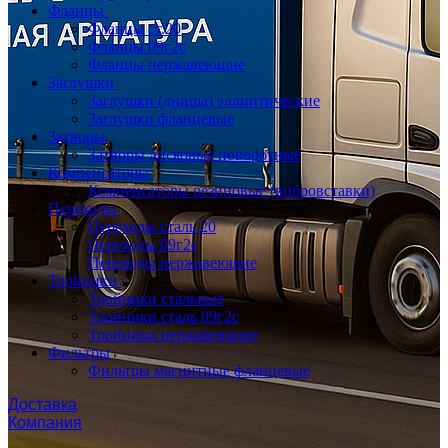
Фланцы
Фланцы ст.20
Фланцы 09г2с
Фланцы нержавеющие
Заглушки
Заглушки (днища) эллиптические
Заглушки фланцевые
Затворы
Затворы дисковые поворотные
Компенсаторы
Компенсаторы резиновые (вибровставки)
Переходы
Переходы сталь 20
Переходы 09г2с
Переходы нержавеющие
Тройники
Тройники стальные
Тройники сталь 09г2с
Тройники нержавеющие
Фильтры
Фильтры магнитные фланцевые
Доставка
Компания