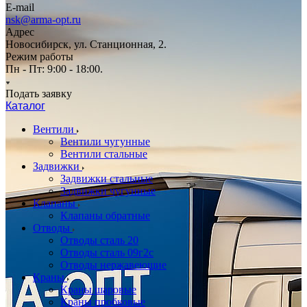
E-mail
nsk@arma-opt.ru
Адрес
Новосибирск, ул. Станционная, 2.
Режим работы
Пн - Пт: 9:00 - 18:00.
Подать заявку
Каталог
Вентили
Вентили чугунные
Вентили стальные
Задвижки
Задвижки стальные
Задвижки чугунные
Клапаны
Клапаны обратные
Отводы
Отводы сталь 20
Отводы сталь 09г2с
Отводы нержавеющие
Краны
Краны шаровые
Краны пробковые