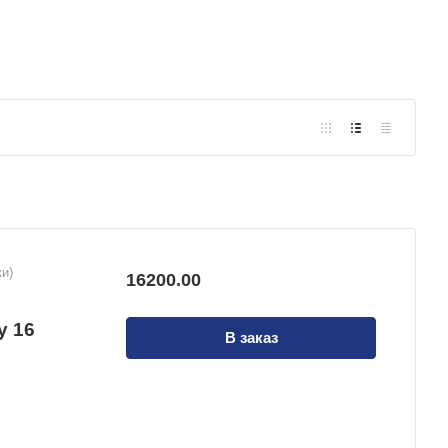
и)
16200.00
й
у 16
В заказ