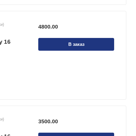
и)
4800.00
й
у 16
В заказ
и)
3500.00
й