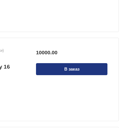
и)
10000.00
й
у 16
В заказ