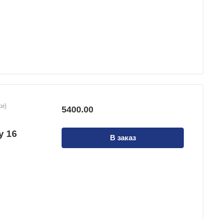
и)
5400.00
й
у 16
В заказ