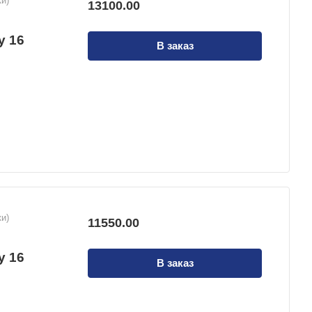
и)
13100.00
й
у 16
В заказ
и)
11550.00
й
у 16
В заказ