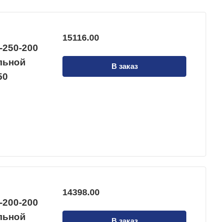
15116.00
-250-200
альной
В заказ
50
14398.00
-200-200
альной
В заказ