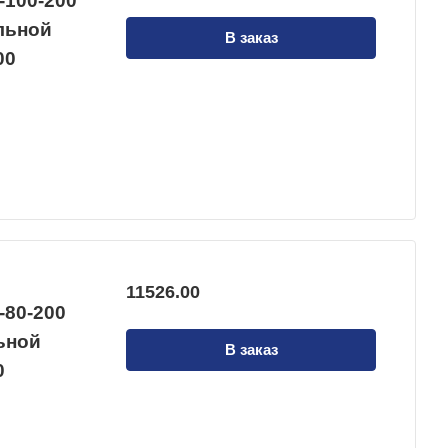
-100-200
альной
В заказ
00
11526.00
-80-200
льной
В заказ
0