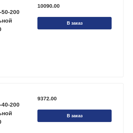
10090.00
-50-200
льной
В заказ
0
9372.00
-40-200
льной
В заказ
0