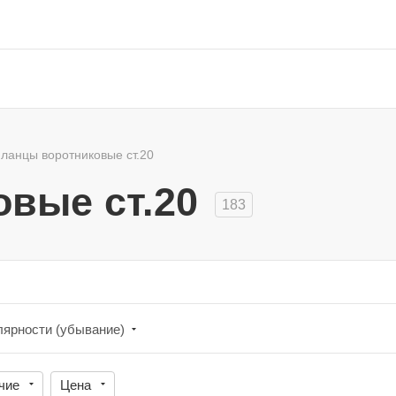
ланцы воротниковые ст.20
вые ст.20
183
лярности (убывание)
чие
Цена