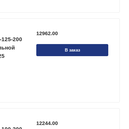
12962.00
-125-200
альной
В заказ
25
12244.00