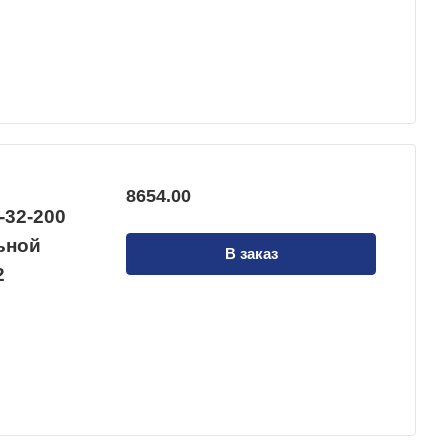
8654.00
-32-200
льной
В заказ
2