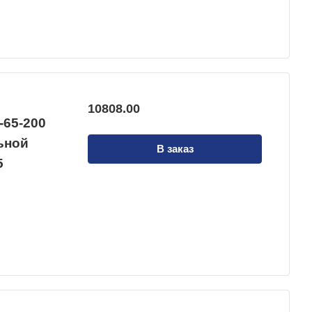
10808.00
-65-200
льной
В заказ
5