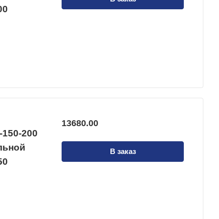
00
13680.00
-150-200
альной
В заказ
50