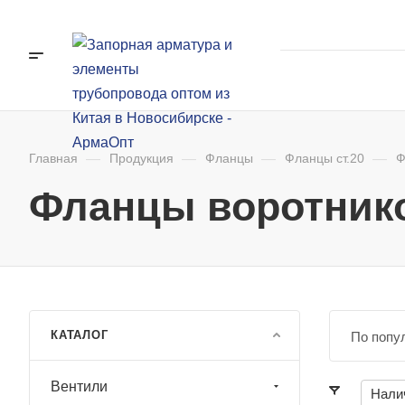
Главная
—
Продукция
—
Фланцы
—
Фланцы ст.20
—
Ф
Фланцы воротнико
КАТАЛОГ
По попу
Вентили
Нали