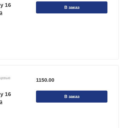
у 16
В заказ
й
нцевые
1150.00
у 16
В заказ
й