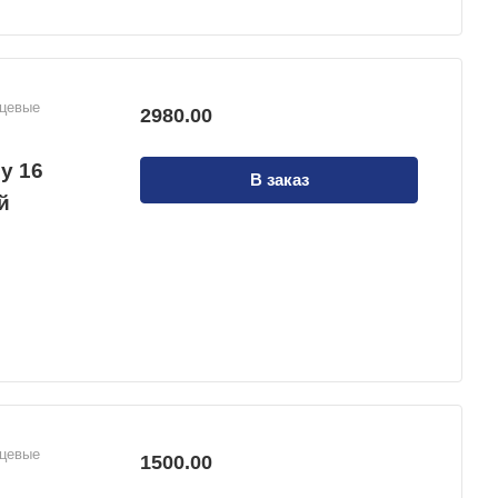
нцевые
2980.00
у 16
В заказ
й
нцевые
1500.00