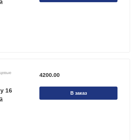
й
нцевые
4200.00
у 16
В заказ
й