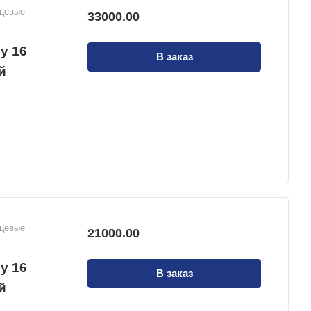
нцевые
33000.00
у 16
В заказ
й
нцевые
21000.00
у 16
В заказ
й