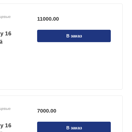
нцевые
11000.00
у 16
В заказ
й
нцевые
7000.00
у 16
В заказ