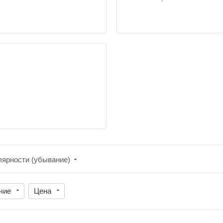
лярности (убывание)
чие
Цена