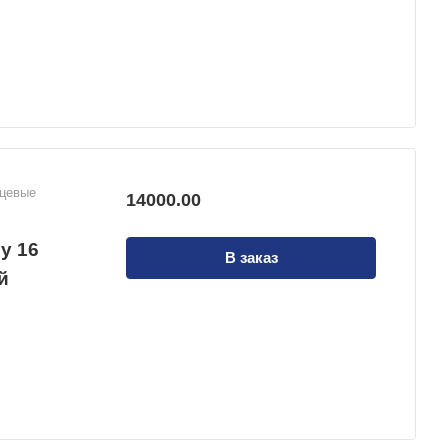
нцевые
14000.00
у 16
В заказ
й