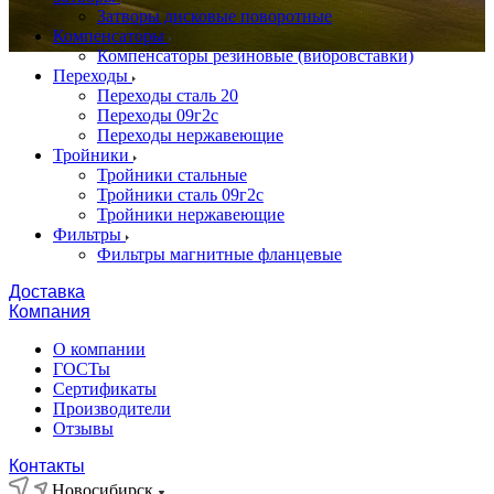
Затворы дисковые поворотные
Компенсаторы
Компенсаторы резиновые (вибровставки)
Переходы
Переходы сталь 20
Переходы 09г2с
Переходы нержавеющие
Тройники
Тройники стальные
Тройники сталь 09г2с
Тройники нержавеющие
Фильтры
Фильтры магнитные фланцевые
Доставка
Компания
О компании
ГОСТы
Сертификаты
Производители
Отзывы
Контакты
Новосибирск