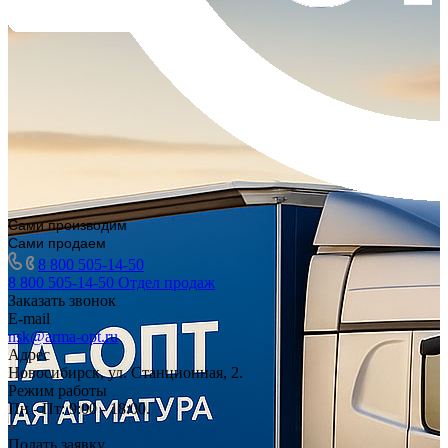
Сами производим
Сами продаем
8 800 505-14-50
8 800 505-14-50
Отдел продаж
Заказать звонок
E-mail
nsk@arma-opt.ru
Адрес
Новосибирск, ул. Станционная, 2.
Режим работы
Пн - Пт: 9:00 - 18:00.
Подать заявку