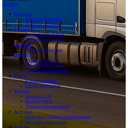
Каталог
Вентили
Вентили чугунные
Вентили стальные
Задвижки
Задвижки стальные
Задвижки чугунные
Клапаны
Клапаны обратные
Отводы
Отводы сталь 20
Отводы сталь 09г2с
Отводы нержавеющие
Краны
Краны шаровые
Краны пробковые
Фланцы
Фланцы ст.20
Фланцы 09г2с
Фланцы нержавеющие
Заглушки
Заглушки (днища) эллиптические
Заглушки фланцевые
Затворы