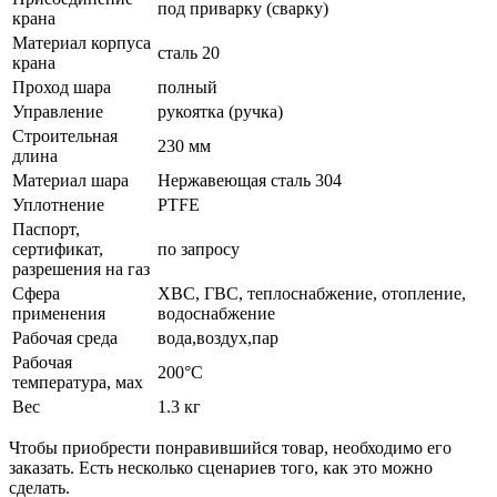
под приварку (сварку)
крана
Материал корпуса
сталь 20
крана
Проход шара
полный
Управление
рукоятка (ручка)
Строительная
230 мм
длина
Материал шара
Нержавеющая сталь 304
Уплотнение
PTFE
Паспорт,
сертификат,
по запросу
разрешения на газ
Сфера
ХВС, ГВС, теплоснабжение, отопление,
применения
водоснабжение
Рабочая среда
вода,воздух,пар
Рабочая
200°С
температура, мах
Вес
1.3 кг
Чтобы приобрести понравившийся товар, необходимо его
заказать. Есть несколько сценариев того, как это можно
сделать.