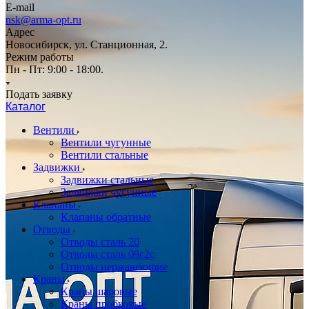
E-mail
nsk@arma-opt.ru
Адрес
Новосибирск, ул. Станционная, 2.
Режим работы
Пн - Пт: 9:00 - 18:00.
Подать заявку
Каталог
Вентили
Вентили чугунные
Вентили стальные
Задвижки
Задвижки стальные
Задвижки чугунные
Клапаны
Клапаны обратные
Отводы
Отводы сталь 20
Отводы сталь 09г2с
Отводы нержавеющие
Краны
Краны шаровые
Краны пробковые