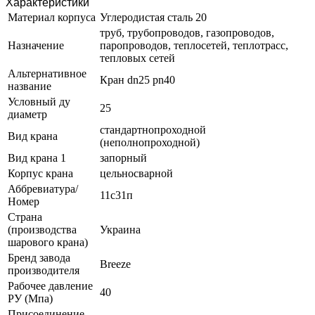
Характеристики
Материал корпуса
Углеродистая сталь 20
труб, трубопроводов, газопроводов,
Назначение
паропроводов, теплосетей, теплотрасс,
тепловых сетей
Альтернативное
Кран dn25 pn40
название
Условный ду
25
диаметр
стандартнопроходной
Вид крана
(неполнопроходной)
Вид крана 1
запорный
Корпус крана
цельносварной
Аббревиатура/
11с31п
Номер
Страна
(производства
Украина
шарового крана)
Бренд завода
Breeze
производителя
Рабочее давление
40
РУ (Мпа)
Присоединение