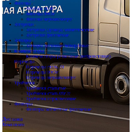
Фланцы
Фланцы ст.20
Фланцы 09г2с
Фланцы нержавеющие
Заглушки
Заглушки (днища) эллиптические
Заглушки фланцевые
Затворы
Затворы дисковые поворотные
Компенсаторы
Компенсаторы резиновые (вибровставки)
Переходы
Переходы сталь 20
Переходы 09г2с
Переходы нержавеющие
Тройники
Тройники стальные
Тройники сталь 09г2с
Тройники нержавеющие
Фильтры
Фильтры магнитные фланцевые
Доставка
Компания