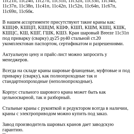
11с21п, 11с24п, 11с27п, 11с31п, 11с32п, 11с33п, 11с34п,
11с37п, 11с38п, 11с41п, 11с42п, 11с52п, 11с64п, 11с67п,
11с69п, 11с6бк.
В нашем ассортименте присутствуют такие краны как:
КШЦФ, КШЦП, КШЦМ, КШФ, КШП, КШМ, КШЦ, КШК,
КШЦС, КШ, КШГ, ГШК, КШЗ. Кран шаровый Breeze 11с31п
под приварку (сварку) ду25 ру40 стальной ст.20
укомплектован паспортом, сертификатом и разрешениями.
Актуальную цену и прайс-лист можно запросить у
менеджеров.
Всегда на складе краны шаровые фланцевые, муфтовые и под
приварку (сварку), как полнопроходные так и
стандартнопроходные (неполнопроходные).
Корпус стального шарового крана может быть как
цельносварной, так и разборный.
Стальные краны с рукояткой и редуктором всегда в наличии,
краны с электроприводом можно купить под заказ.
Завод производитель шаровых кранов дает заводскую
гарантию.