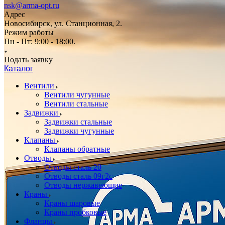
nsk@arma-opt.ru
Адрес
Новосибирск, ул. Станционная, 2.
Режим работы
Пн - Пт: 9:00 - 18:00.
Подать заявку
Каталог
Вентили
Вентили чугунные
Вентили стальные
Задвижки
Задвижки стальные
Задвижки чугунные
Клапаны
Клапаны обратные
Отводы
Отводы сталь 20
Отводы сталь 09г2с
Отводы нержавеющие
Краны
Краны шаровые
Краны пробковые
Фланцы