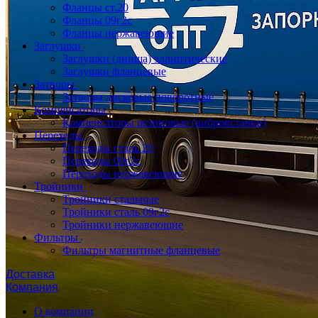
Фланцы ст.20
Фланцы 09г2с
Фланцы нержавеющие
Заглушки
Заглушки (днища) эллиптические
Заглушки фланцевые
Затворы
Затворы дисковые поворотные
Компенсаторы
Компенсаторы резиновые (вибровставки)
Переходы
Переходы сталь 20
Переходы 09г2с
Переходы нержавеющие
Тройники
Тройники стальные
Тройники сталь 09г2с
Тройники нержавеющие
Фильтры
Фильтры магнитные фланцевые
Доставка
Компания
О компании