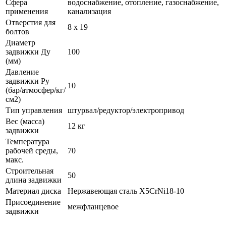
Сфера
водоснабжение, отопление, газоснабжение,
применения
канализация
Отверстия для
8 х 19
болтов
Диаметр
задвижки Ду
100
(мм)
Давление
задвижки Ру
10
(бар/атмосфер/кг/
см2)
Тип управления
штурвал/редуктор/электропривод
Вес (масса)
12 кг
задвижки
Температура
рабочей среды,
70
макс.
Строительная
50
длина задвижки
Материал диска
Нержавеющая сталь X5CrNi18-10
Присоединение
межфланцевое
задвижки