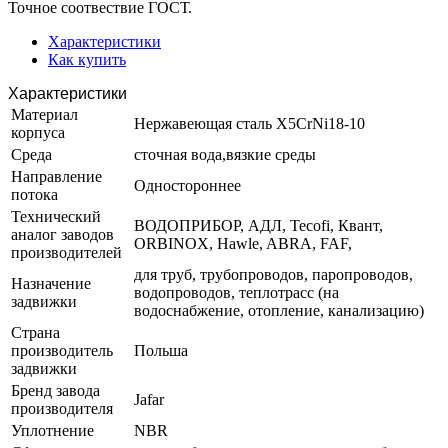
Точное соотвествие ГОСТ.
Характеристики
Как купить
Характеристики
Материал
Нержавеющая сталь X5CrNi18-10
корпуса
Среда
сточная вода,вязкие среды
Направление
Одностороннее
потока
Технический
ВОДОПРИБОР, АДЛ, Tecofi, Квант,
аналог заводов
ORBINOX, Hawle, ABRA, FAF,
производителей
для труб, трубопроводов, паропроводов,
Назначение
водопроводов, теплотрасс (на
задвижки
водоснабжение, отопление, канализацию)
Страна
производитель
Польша
задвижки
Бренд завода
Jafar
производителя
Уплотнение
NBR