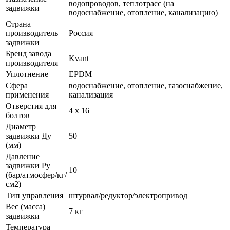
водопроводов, теплотрасс (на
задвижки
водоснабжение, отопление, канализацию)
Страна
производитель
Россия
задвижки
Бренд завода
Kvant
производителя
Уплотнение
EPDM
Сфера
водоснабжение, отопление, газоснабжение,
применения
канализация
Отверстия для
4 х 16
болтов
Диаметр
задвижки Ду
50
(мм)
Давление
задвижки Ру
10
(бар/атмосфер/кг/
см2)
Тип управления
штурвал/редуктор/электропривод
Вес (масса)
7 кг
задвижки
Температура